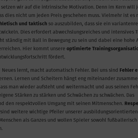
setzen wir auf die intrinsische Motivation. Denn im Kern will
ass dies nicht um jeden Preis geschehen muss. Vielmehr ist es
hletisch und
taktisch
so auszubilden, dass sie ein variantenre
wickeln. Dies erfordert abwechslungsreiches und intensives T
ht ständig mit Ball in Bewegung zu sein und dabei eine hohe 
erreichen. Hier kommt unsere
optimierte Trainingsorganisati
twicklungsfortschritt fördert.
 Neues lernt, macht automatisch Fehler. Bei uns sind
Fehler e
ernen. Lernen und Scheitern hängt eng miteinander zusamme
dass man wieder aufsteht und weitermacht und aus seinen Fehl
eigene Stärken zu stärken und Schwächen zu schwächen. Das
nd den respektvollen Umgang mit seinen Mitmenschen.
Respe
r
sind weitere wichtige Pfeiler unserer ausbildungsorientierte
Menschen als Ganzes und wollen Spieler sowohl fußballerisch
n.