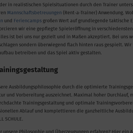
er in realistischen Spielsituationen durch den Trainer unter
eren
Mannschaftsbetreuungen
(Rent-a-Trainer) Anwendung. Wob
en
und
Feriencamps
großen Wert auf grundlegende taktische 
orcieren wir eine gepflegte Spieleröffnung in verschiedensten
lles ist bei uns nur gezielt und in Maßen akzeptiert. Bei uns 
schlagen sondern überwiegend flach hinten raus gespielt. Wir
aufbau betreiben und das Spiel aktiv gestalten.
rainingsgestaltung
ere Ausbildungsphilosophie durch die optimierte Trainingsgest
uktur und Vorbereitung auszeichnet. Maximal hoher Durchlauf, m
chdachte Trainingsgestaltung und optimale Trainingsvorbere
sionellen Ablauf und komplettieren die ganzheitliche Ausbil
L SCHULE.
r unsere Philosophie und Überzeugungen erfahren? Hier ein 