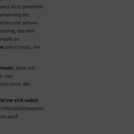
 jedes Kind gewinnen.
 notwendig die
iches und aktives
raining, das den
Anzahl an
on
zum Einsatz, die
rlaubt
, denn nur
n. Das
ern lernt. Wir
kt vor sich selbst
n Fußballphilosophie.
 als auch