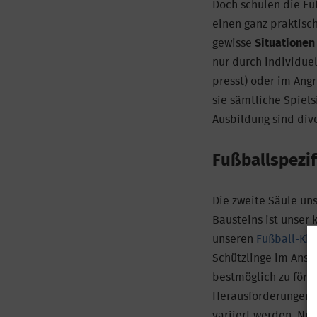
Doch schulen die Fuß
einen ganz praktisc
gewisse
Situationen 
nur durch individuel
presst) oder im Ang
sie sämtliche Spiel
Ausbildung sind div
Fußballspezif
Die zweite Säule uns
Bausteins ist unser 
unseren
Fußball-Kin
Schützlinge im Ansp
bestmöglich zu förd
Herausforderungen z
variiert werden. Nu