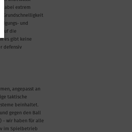
d dabei extrem
e Grundschnelligkeit
äftigungs- und
 auf die
n es gibt keine
r defensiv
ormen, angepasst an
ige taktische
ysteme beinhaltet.
 und gegen den Ball
 – wir haben für alle
iv im Spielbetrieb