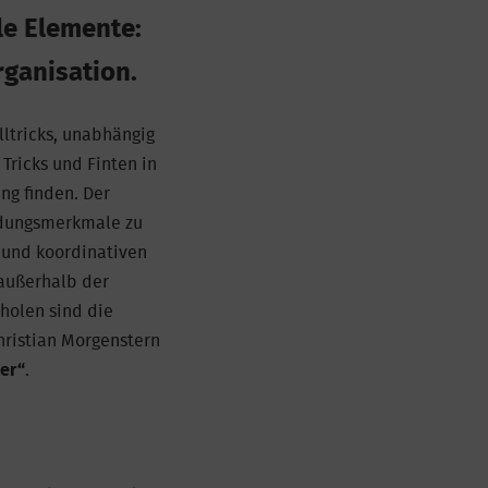
le Elemente:
rganisation.
ltricks, unabhängig
Tricks und Finten in
ng finden. Der
eidungsmerkmale zu
n und koordinativen
 außerhalb der
holen sind die
hristian Morgenstern
ter“
.