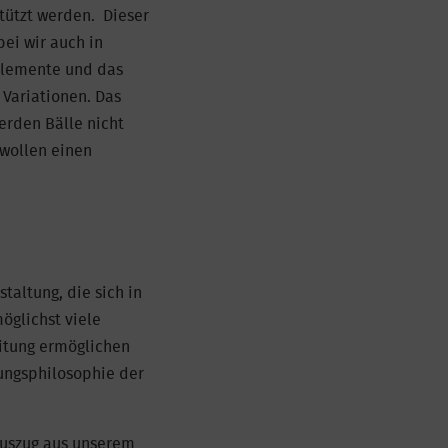
stützt werden. Dieser
ei wir auch in
Elemente und das
 Variationen. Das
werden Bälle nicht
 wollen einen
altung, die sich in
öglichst viele
itung ermöglichen
dungsphilosophie der
Auszug aus unserem