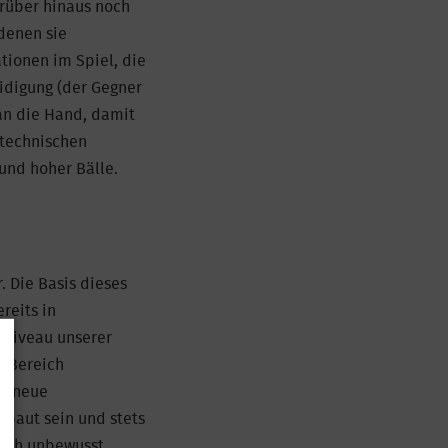
arüber hinaus noch
denen sie
tionen im Spiel, die
eidigung (der Gegner
 an die Hand, damit
 technischen
und hoher Bälle.
. Die Basis dieses
reits in
sniveau unserer
n Bereich
or neue
ebaut sein und stets
auch unbewusst