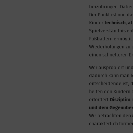
beizubringen. Dabei 
Der Punkt ist nur, d
Kinder
technisch, at
Spielverständnis ent
Fußballern ermöglic
Wiederholungen zu 
einen schnelleren En
Wer ausprobiert und
dadurch kann man l
entscheidende ist, 
helfen den Kindern 
erfordert
Disziplin
u
und dem Gegenübe
Wir betrachten den 
charakterlich forme