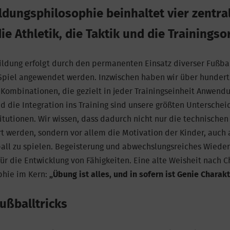
dungsphilosophie beinhaltet vier zentra
die Athletik, die Taktik und die Trainingso
ildung erfolgt durch den permanenten Einsatz diverser Fußbal
Spiel angewendet werden. Inzwischen haben wir über hundert 
Kombinationen, die gezielt in jeder Trainingseinheit Anwendu
nd die Integration ins Training sind unsere größten Untersch
itutionen. Wir wissen, dass dadurch nicht nur die technische
rt werden, sondern vor allem die Motivation der Kinder, auch
ball zu spielen. Begeisterung und abwechslungsreiches Wieder
ür die Entwicklung von Fähigkeiten. Eine alte Weisheit nach C
ophie im Kern:
„Übung ist alles, und in sofern ist Genie Charak
Fußballtricks