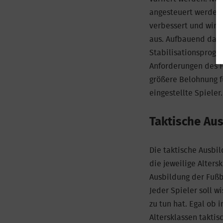
angesteuert werden
verbessert und wirkt
aus. Aufbauend darau
Stabilisationsprogra
Anforderungen des Fu
größere Belohnung fü
eingestellte Spieler.
Taktische Au
Die taktische Ausbil
die jeweilige Alters
Ausbildung der Fußb
Jeder Spieler soll w
zu tun hat. Egal ob 
Altersklassen taktis