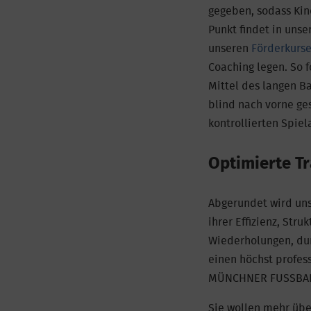
gegeben, sodass Kind
Punkt findet in uns
unseren
Förderkurs
Coaching legen. So f
Mittel des langen Ba
blind nach vorne ge
kontrollierten Spiel
Optimierte T
Abgerundet wird uns
ihrer Effizienz, Str
Wiederholungen, dur
einen höchst profes
MÜNCHNER FUSSBAL
Sie wollen mehr übe