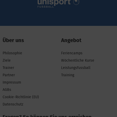
1.
Angaben
zum Kind
Geschlecht
Über uns
Angebot
weiblich
männlich
Philosophie
Feriencamps
Geburtstag
Ziele
Wöchentliche Kurse
Trainer
Leistungsfussball
*
Vorname
Partner
Training
Impressum
AGBs
*
Nachname
Cookie-Richtlinie (EU)
Datenschutz
*
T-Shirt-Größe